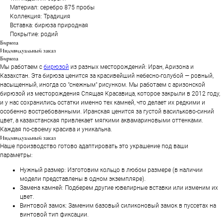
Материал: серебро 875 пробы
Коллекция: Традиция
Вставка: бирюза природная
Покрытие: родий
Бирюза
Индивидуальный заказ
Бирюза
Мы работаем с
бирюзой
из разных месторождений: Иран, Аризона и
Казахстан. Эта бирюза ценится за красивейший небесно-голубой — ровный,
насыщенный, иногда со "снежным" рисунком. Мы работаем с аризонской
бирюзой из месторождения Спящая Красавица, которое закрыли в 2012 году,
и у нас сохранились остатки именно тех камней, что делает их редкими и
особенно востребованными. Иранская ценится за густой васильково-синий
цвет, а казахстанская привлекает мягкими аквамариновыми оттенками.
Каждая по-своему красива и уникальна.
Индивидуальный заказ
Наше производство готово адаптировать это украшение под ваши
параметры:
Нужный размер: Изготовим кольцо в любом размере (в наличии
модели представлены в одном экземпляре).
Замена камней: Подберем другие ювелирные вставки или изменим их
цвет.
Винтовой замок: Заменим базовый силиконовый замок в пуссетах на
винтовой тип фиксации.