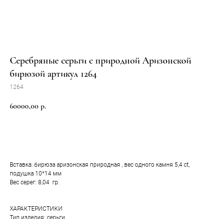
Серебряные серьги с природной Аризонской
бирюзой артикул 1264
1264
60000,00
р.
Добавить в корзину
Вставка: бирюза аризонская природная , вес одного камня 5,4 ct,
подушка 10*14 мм
Вес серег: 8,04 гр.
ХАРАКТЕРИСТИКИ
Тип изделия: серьги