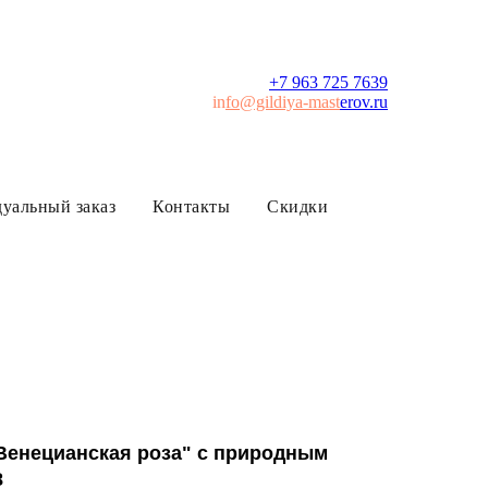
+7 963 725 7639
in
fo@gildiya-mast
erov.ru
уальный заказ
Контакты
Скидки
Венецианская роза" с природным
8