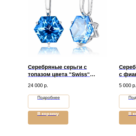
Серебряные серьги с
Сереб
топазом цвета "Swiss"
с фиа
артикул 10118
24 000
р.
5 000
р
Подробнее
Под
В корзину
В к