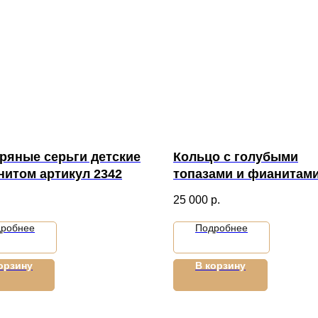
ряные серьги детские
Кольцо с голубыми
нитом артикул 2342
топазами и фианитам
артикул 1661
.
25 000
р.
робнее
Подробнее
орзину
В корзину