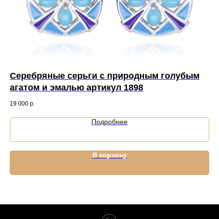
Серебряные серьги с природным голубым
С
агатом и эмалью артикул 1898
ф
19 000
р.
10 
Подробнее
В корзину