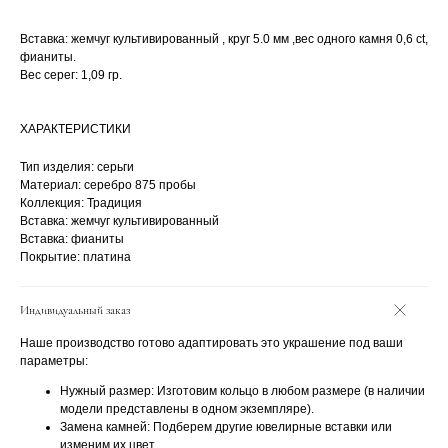
Вставка: жемчуг культивированный , круг 5.0 мм ,вес одного камня 0,6 ct,
фианиты.
Вес серег: 1,09 гр.
ХАРАКТЕРИСТИКИ
Тип изделия: серьги
Материал: серебро 875 пробы
Коллекция: Традиция
Вставка: жемчуг культивированный
Вставка: фианиты
Покрытие: платина
Индивидуальный заказ
Наше производство готово адаптировать это украшение под ваши
параметры:
Нужный размер: Изготовим кольцо в любом размере (в наличии
модели представлены в одном экземпляре).
Замена камней: Подберем другие ювелирные вставки или
изменим их цвет.