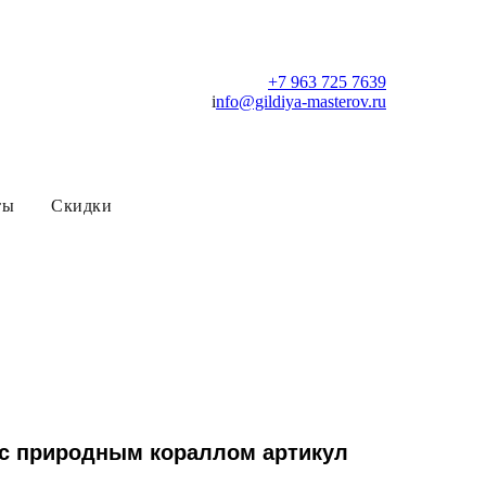
+7 963 725 7639
i
nfo@gildiya-masterov.ru
ты
Скидки
 с природным кораллом артикул