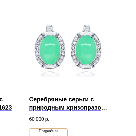
с
Серебряные серьги с
1623
природным хризопразом
и фианитами артикул
60 000
р.
1334
Подробнее