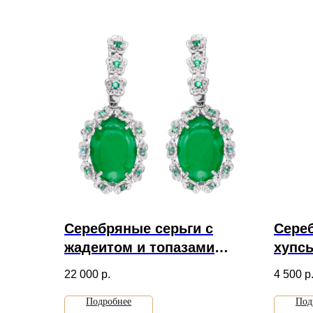
Серебряные серьги с
Сере
жадеитом и топазами
хупс
артикул 2286
рисун
22 000
р.
4 500
р
Подробнее
Под