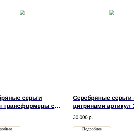
бряные серьги
Серебряные серьги 
ы трансформеры с
цитринами артикул 
ком артикул 1971
.
30 000
р.
робнее
Подробнее